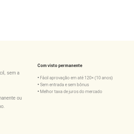
Com visto permanente
cil, sem a
• Fácil aprovação em até 120× (10 anos)
• Sem entrada e sem bônus
• Melhor taxa de juros do mercado
rmanente ou
no.